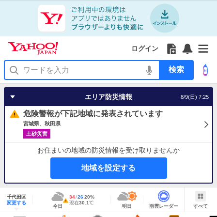
Yahoo!
Yahoo!
フ
フ
Yahoo!
お
サ
Yahoo!
JAPAN
ログイン
JAPAN
ォ
ォ
JAPAN
知
イ
JAPAN
ア
ロ
ロ
か
ら
ド
ID
Yahoo!
プ
ー
ー
ら
せ
メ
で
検
リ
を
の
一
ニ
ロ
索
を
開
お
覧
ュ
グ
使
く
知
を
ー
イ
う
エリア防災情報
8/9(日) 7:25
ら
開
を
ン
せ
く
開
危険警報が下記地域に発表されています
く
宮城県
秋田県
土砂災害
お住まいの地域の防災情報を受け取りませんか
地域を設定する
地
域
千代田区
最
34
最
降
26
20
%
情
警
明
雨
す
今
変更する
高
低
水
現
現在
30.1
℃
報
報・
今日
明日
雨雲レーダー
すべて
日
雲
べ
日
気
気
確
在
注
の
レ
て
の
温
温
率
気
Yahoo!
天
ー