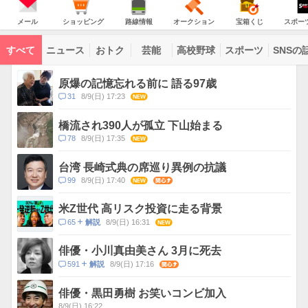
意
JAPAN
天
温
気
ダ
報
の
気
ー
メ
シ
路
オ
宝
ス
が
主
ー
ョ
線
ー
箱
ポ
メール
ショッピング
路線情報
オークション
宝箱くじ
スポー
な
出
ル
ッ
情
ク
く
ー
サ
て
ピ
報
シ
じ
ツ
ー
コ
い
ン
ョ
ナ
ビ
すべて
ニュース
おトク
芸能
高校野球
スポーツ
SNSの
グ
ン
ビ
ン
ま
ス
す
テ
ト
ン
ピ
原爆の記憶忘れる前に 語る97歳
ツ
ッ
一
コ
31
8/9(日) 17:23
NEW
ク
覧
メ
ス
ン
橋流され390人が孤立 下山始まる
ト
コ
78
8/9(日) 17:35
NEW
数
メ
ン
台湾 長崎式典の席巡り異例の抗議
ト
コ
99
8/9(日) 17:40
NEW
関心
数
メ
ン
米Z世代 高リスク投資に走る背景
ト
コ
65
8/9(日) 16:31
NEW
解説
数
メ
ン
俳優・小川真由美さん 3月に死去
ト
コ
591
8/9(日) 17:16
関心
解説
数
メ
ン
俳優・黒田勇樹 お笑いコンビ加入
ト
8/9(日) 16:22